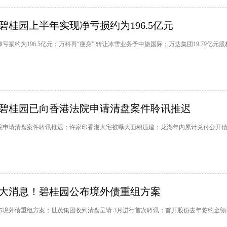
碧桂园上半年实现净亏损约为196.5亿元
亏损约为196.5亿元；万科再“瘦身” 转让冰雪业务予中旅国际；万达集团19.79亿元
碧桂园已向香港法院申请清盘案件聆讯推迟
院申请清盘案件聆讯推迟；许家印香港大宅被曝大面积违建；龙湖年内累计兑付公开
大消息！碧桂园公布境外债重组方案
境外债重组方案；世茂集团收到清盘呈请 3月进行首次聆讯；首开股份去年签约金额400