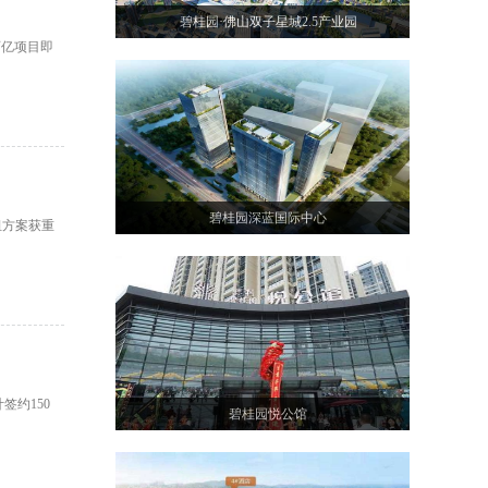
碧桂园·佛山双子星城2.5产业园
百亿项目即
碧桂园深蓝国际中心
组方案获重
签约150
碧桂园悦公馆