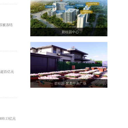
股权被冻结
碧桂园中心
债超百亿元
碧桂园·世奥中央广场
.13亿元