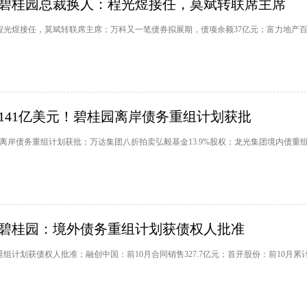
碧桂园总裁换人：程光煜接任，莫斌转联席主席
程光煜接任，莫斌转联席主席；万科又一笔债券拟展期，债项余额37亿元；富力地产
141亿美元！碧桂园离岸债务重组计划获批
园离岸债务重组计划获批；万达集团八折拍卖弘毅基金13.9%股权；龙光集团境内债重
碧桂园：境外债务重组计划获债权人批准
组计划获债权人批准；融创中国：前10月合同销售327.7亿元；首开股份：前10月累计