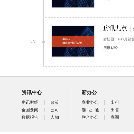
房讯九点｜碧
碧桂园：1-11月销售
1-6
房讯财经
资讯中心
新办公
房讯财经
政策
商业办公
出租
全国要闻
公司
选 址 通
出售
数据报告
人物
联合办公
商圈