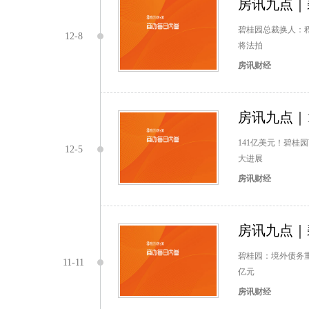
房讯九点｜
碧桂园总裁换人：
12-8
将法拍
房讯财经
房讯九点｜
141亿美元！碧桂
12-5
大进展
房讯财经
房讯九点｜
碧桂园：境外债务重
11-11
亿元
房讯财经