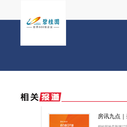
房讯九点｜
碧桂园地产新增27