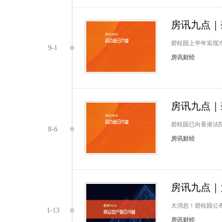
房讯九点｜
碧桂园上半年实现净
9-1
房讯财经
房讯九点｜
碧桂园已向香港法
8-6
房讯财经
房讯九点｜
大消息！碧桂园公布
1-13
房讯财经