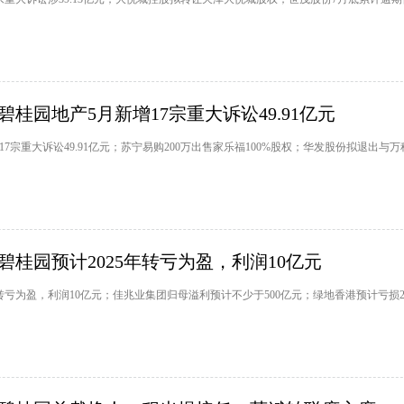
桂园地产5月新增17宗重大诉讼49.91亿元
17宗重大诉讼49.91亿元；苏宁易购200万出售家乐福100%股权；华发股份拟退出与
碧桂园预计2025年转亏为盈，利润10亿元
年转亏为盈，利润10亿元；佳兆业集团归母溢利预计不少于500亿元；绿地香港预计亏损22