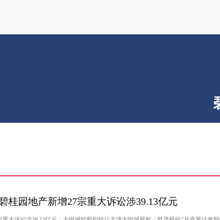
碧桂园地产新增27宗重大诉讼涉39.13亿元
宗重大诉讼涉39.13亿元；大悦城控股拟转让天津大悦城股权；世茂股份7月底累计逾期债务