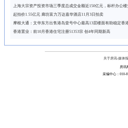
上海大宗资产投资市场三季度总成交金额近150亿元，标杆办公
起拍价1.55亿元 廊坊富力万达嘉华酒店11月3日拍卖
摩根大通：文华东方出售港岛壹号中心最高13层楼面有助稳定香
香港置业：前10月香港住宅注册51353宗 创4年同期新高
关于房讯
-
媒体
房讯网
采编中心：010-87