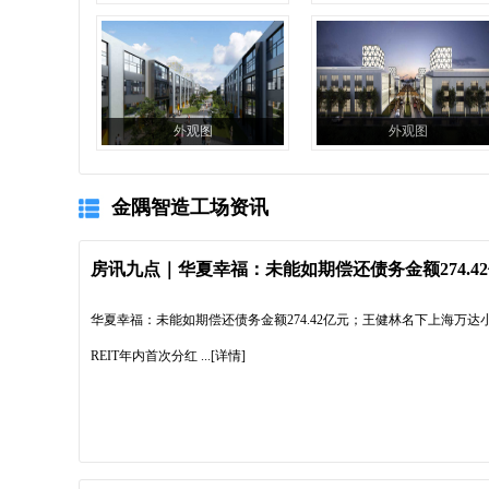
外观图
外观图
金隅智造工场资讯
房讯九点｜华夏幸福：未能如期偿还债务金额274.4
华夏幸福：未能如期偿还债务金额274.42亿元；王健林名下上海万达
REIT年内首次分红
...[详情]