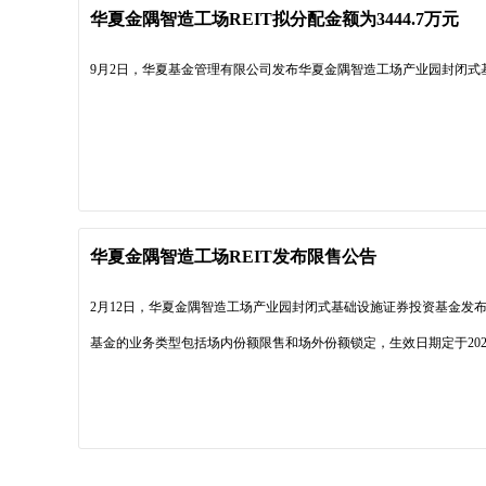
华夏金隅智造工场REIT拟分配金额为3444.7万元
9月2日，华夏基金管理有限公司发布华夏金隅智造工场产业园封闭
华夏金隅智造工场REIT发布限售公告
2月12日，华夏金隅智造工场产业园封闭式基础设施证券投资基金发
基金的业务类型包括场内份额限售和场外份额锁定，生效日期定于2025