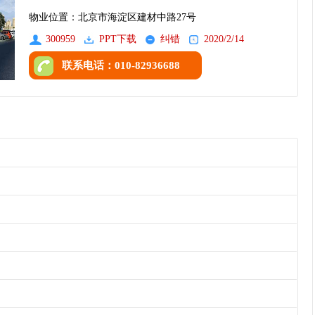
物业位置：北京市海淀区建材中路27号
300959
PPT下载
纠错
2020/2/14
联系电话：010-82936688