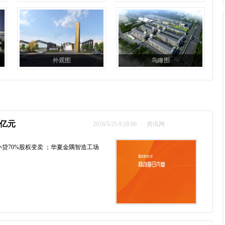
外观图
鸟瞰图
2亿元
2026/5/25 9:28:00
房讯网
小贷70%股权变卖 ；华夏金隅智造工场