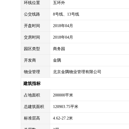
环线位置
五环外
公交线路
8号线、13号线
开盘时间
2018年04月
交房时间
2018年04月
园区类型
商务园
开发商
金隅
物业管理
北京金隅物业管理有限公司
建筑指标
占地面积
200000平米
总建筑面积
120903.75平米
标准层高
4.62-27.2米