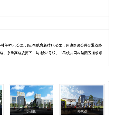
林萃桥3.8公里，距8号线育新站1.8公里，周边多路公共交通线路
速、京承高速簇拥下，与地铁8号线、13号线共同构架园区通畅顺
外观图
外观图