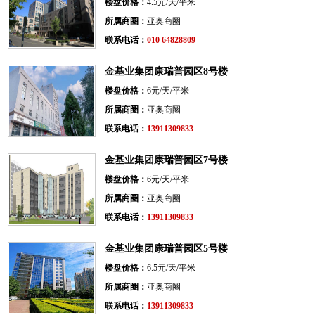
楼盘价格：
4.5元/天/平米
所属商圈：
亚奥商圈
联系电话：
010 64828809
金基业集团康瑞普园区8号楼
楼盘价格：
6元/天/平米
所属商圈：
亚奥商圈
联系电话：
13911309833
金基业集团康瑞普园区7号楼
楼盘价格：
6元/天/平米
所属商圈：
亚奥商圈
联系电话：
13911309833
金基业集团康瑞普园区5号楼
楼盘价格：
6.5元/天/平米
所属商圈：
亚奥商圈
联系电话：
13911309833