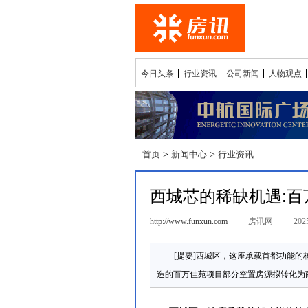
今日头条
行业资讯
公司新闻
人物观点
首页
>
新闻中心
>
行业资讯
西城芯的稀缺机遇:百
http://www.funxun.com
房讯网
202
[提要]西城区，这座承载首都功能
造的百万佳苑项目部分空置房源拟转化为商