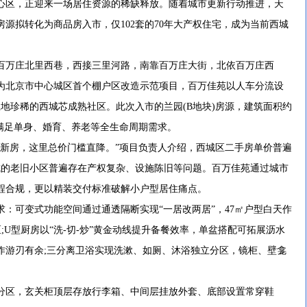
区，正迎来一场居住资源的稀缺释放。随着城市更新行动推进，天
源拟转化为商品房入市，仅102套的70年大产权住宅，成为当前西城
万庄北里西巷，西接三里河路，南靠百万庄大街，北依百万庄西
为北京市中心城区首个棚户区改造示范项目，百万佳苑以人车分流设
地珍稀的西城芯成熟社区。此次入市的兰园(B地块)房源，建筑面积约
型，满足单身、婚育、养老等全生命周期需求。
的新房，这里总价门槛直降。”项目负责人介绍，西城区二手房单价普遍
年代建成的老旧小区普遍存在产权复杂、设施陈旧等问题。百万佳苑通过城市
程合规，更以精装交付标准破解小户型居住痛点。
可变式功能空间通过通透隔断实现“一居改两居”，47㎡户型白天作
;U型厨房以“洗-切-炒”黄金动线提升备餐效率，单盆搭配可拓展沥水
作游刃有余;三分离卫浴实现洗漱、如厕、沐浴独立分区，镜柜、壁龛
。
区，玄关柜顶层存放行李箱、中间层挂放外套、底部设置常穿鞋