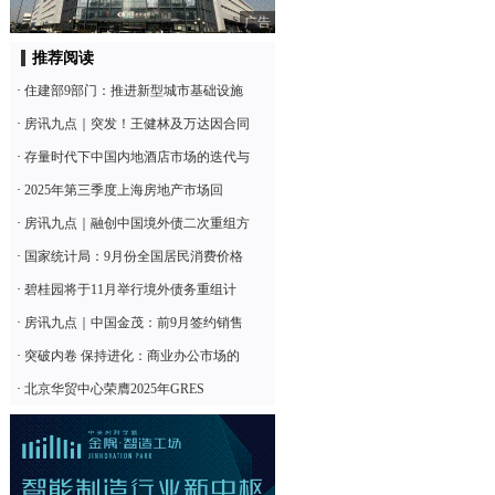
广告
推荐阅读
·
住建部9部门：推进新型城市基础设施
·
房讯九点｜突发！王健林及万达因合同
·
存量时代下中国内地酒店市场的迭代与
·
2025年第三季度上海房地产市场回
·
房讯九点｜融创中国境外债二次重组方
·
国家统计局：9月份全国居民消费价格
·
碧桂园将于11月举行境外债务重组计
·
房讯九点｜中国金茂：前9月签约销售
·
突破内卷 保持进化：商业办公市场的
·
北京华贸中心荣膺2025年GRES