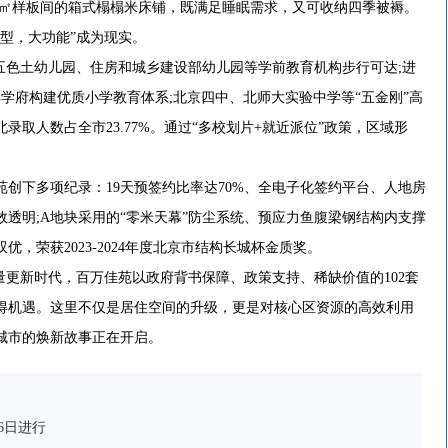
。70㎡样板间的箱式榻榻米床铺，既满足睡眠需求，又可收纳四季被褥。
型，大功能”成为现实。
色土幼儿园、住房和城乡建设部幼儿园等学前教育机构步行可达;进
学府构建优质小学教育体系;北京四中、北师大实验中学等“五金刚”高
北录取人数占全市23.77%。通过“多校划片+就近派位”政策，区域形
下多项纪录：19天预签约比率达70%、全电子化签约平台、人地房
透明;A地块采用的“零米天幕”防尘系统、预应力鱼腹梁钢结构内支撑
，荣获2023-2024年度北京市结构长城杯金质奖。
更新时代，百万佳苑以政府背书保障、政策支持、稀缺价值的102套
得机遇。这里不仅是居住空间的升级，更是对核心区资源的高效利用
城市的焕新故事正在开启。
6日进行