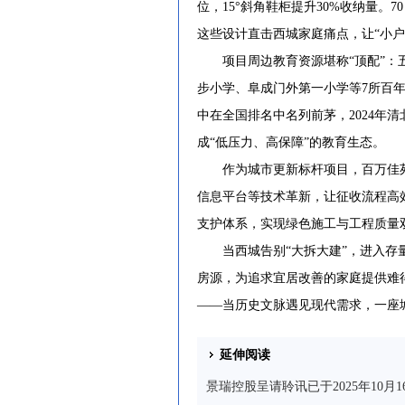
位，15°斜角鞋柜提升30%收纳量
这些设计直击西城家庭痛点，让“小户
项目周边教育资源堪称“顶配”：五
步小学、阜成门外第一小学等7所百年
中在全国排名中名列前茅，2024年清
成“低压力、高保障”的教育生态。
作为城市更新标杆项目，百万佳苑创
信息平台等技术革新，让征收流程高效
支护体系，实现绿色施工与工程质量双优
当西城告别“大拆大建”，进入存量
房源，为追求宜居改善的家庭提供难
——当历史文脉遇见现代需求，一座
延伸阅读
景瑞控股呈请聆讯已于2025年10月1