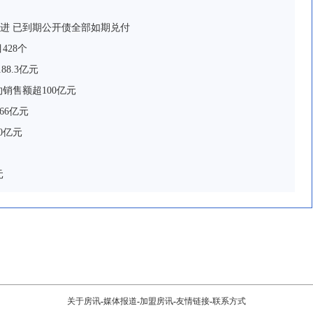
进 已到期公开债全部如期兑付
428个
88.3亿元
销售额超100亿元
66亿元
0亿元
元
关于房讯
-
媒体报道
-
加盟房讯
-
友情链接
-
联系方式