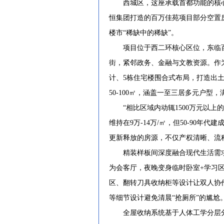
西城区，这座承载首都功能的核心
恒集团打造的百万佳苑项目部分空置房
楼市“稀缺中的稀缺”。
项目位于西二环核心区位，东临百
街，紧邻政务、金融与文教资源。作
计、5栋住宅楼围合式布局，打造出土
50-100㎡，涵盖一至三居多元户
“相比区域内动辄1500万元以上
维持在9万-14万/㎡，但50-90
更新释放的房源，不仅产权清晰、流
精装样板间深度融合现代生活需求：
为会客厅，夜晚变身临时卧室+学习区
区、翻转刀具收纳柜等设计让双人协
等细节设计避免清晨“抢厕所”的尴尬
全屋收纳系统基于人体工学分层分