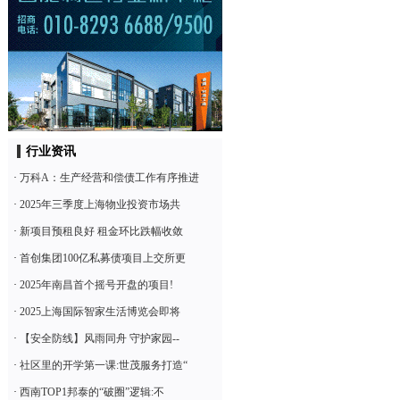
行业资讯
·
万科A：生产经营和偿债工作有序推进
·
2025年三季度上海物业投资市场共
·
新项目预租良好 租金环比跌幅收敛
·
首创集团100亿私募债项目上交所更
·
2025年南昌首个摇号开盘的项目!
·
2025上海国际智家生活博览会即将
·
【安全防线】风雨同舟 守护家园--
·
社区里的开学第一课:世茂服务打造“
·
西南TOP1邦泰的“破圈”逻辑:不