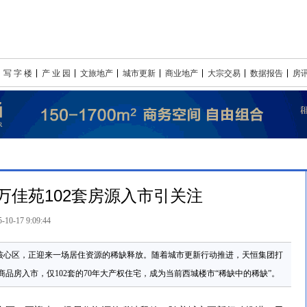
写 字 楼
产 业 园
文旅地产
城市更新
商业地产
大宗交易
数据报告
房
万佳苑102套房源入市引关注
5-10-17 9:09:44
的核心区，正迎来一场居住资源的稀缺释放。随着城市更新行动推进，天恒集团打
品房入市，仅102套的70年大产权住宅，成为当前西城楼市“稀缺中的稀缺”。