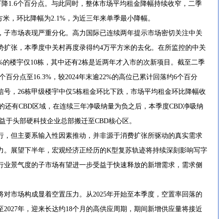
末下降1.6个百分点。与此同时，整体市场平均租金降幅持续收窄，二季
/平方米，环比降幅为2.1%，为近三年来单季最小降幅。
子市场表现严重分化。高力国际已连续两年提示市场密切关注中关
势扩张，本季度中关村再度录得约4万平方米的去化。在所监控的中关
0%的楼宇仅10栋，其中还有2栋是近两年才入市的次新项目。截至二季
百分点至16.3%，较2024年末逾22%的高位已累计回落约6个百分
信号，26栋甲级楼宇中仅5栋租金环比下跌，市场平均租金环比降幅收
利的还有CBD区域，在连续三年净吸纳量为负之后，本季度CBD净吸纳
得益于头部硬科技企业总部搬迁至CBD核心区。
，但主要系输入性因素推动，并非源于消费扩张所驱动的真实需求
力。展望下半年，宏观经济正经历的K型复苏轨迹将持续深刻影响写字
行业景气度的子市场有望进一步受益于快速释放的新增需求，需求侧
市场构成显着空置压力。从2025年开始至本季度，空置率回落的
2027年，迎来长达约18个月的高供应周期，期间新增供应量将接近