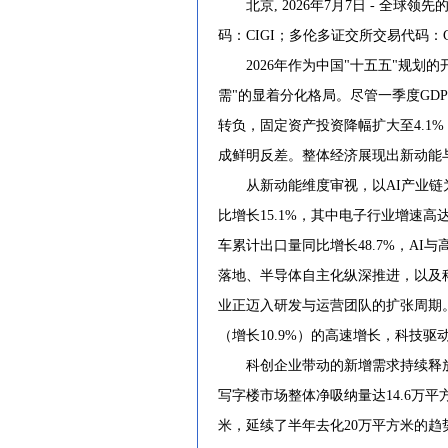
北京, 2026年7月7日 - 全球
码：CIGI；多伦多证交所交易代码：
2026年作为中国"十五五"规划的
需"的显着分化格局。尽管一季度GD
转负，固定资产投资降幅扩大至4.1
成鲜明反差。整体经济展现出新动能
从新动能维度审视，以AI产业链为
比增长15.1%，其中电子行业增速高达
车累计出口量同比增长48.7%，A
落地、半导体自主化纵深推进，以及
业正迈入研发与运营团队的扩张周期。
（增长10.9%）的高速增长，科技
科创企业带动的新增需求持续释放，
写字楼市场整体净吸纳量达14.6万平
米，延续了半年去化20万平方米的