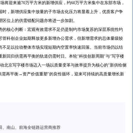
市场将迎来逾70万平方米的新增供应，约60万平方米集中在东部市场，
届时，新增供应集中放量的子市场去化压力将显着上升，优质客户争
理区位上的供需错配问题亦将进一步加剧。
的核心判断：宏观有效需求不足仍是制约市场复苏的深层系统性约
尽管科创企业如期释放更多新增办公需求，但新增需求的总体量级较
尚不足以拉动整体市场实现短期内空置率快速回落。当前市场仍以结
新回归供需再平衡的轨道仍需时日。本轮"科技创新周期"与"写字楼
驱动北京写字楼市场迈入一场以质量变革与效率提升为核心的"新供给侧
供需再平衡→资产价值重塑"的良性循环，迎来可持续的高质量增长新
福田、南山、前海全链路运营商推荐