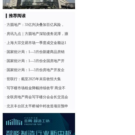
广告
推荐阅读
·
方圆地产：33亿判决叠加百亿风险，
·
房讯九点｜方圆地产深陷债务泥潭，濒
·
上海大宗交易市场一季度成交金额达1
·
国家统计局：1—3月份新建商品房销
·
国家统计局：1—3月份全国房地产开
·
国家统计局：1—3月份房地产开发企
·
世联行：截至2025年末应收恒大集
·
写字楼市场租金降幅持续收窄 商业不
·
全联房地产商会写字楼分会会长交流会
·
北京丰台区太平桥城中村改造项目预申