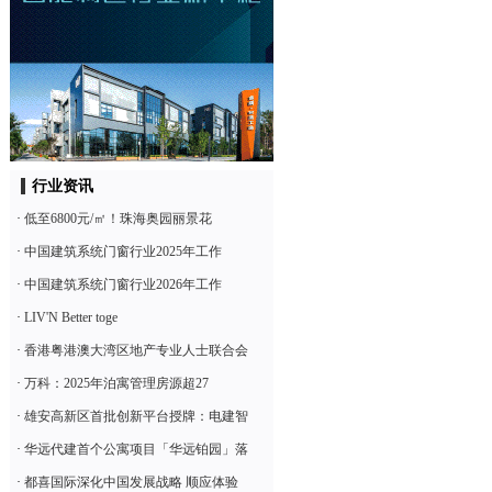
行业资讯
·
低至6800元/㎡！珠海奥园丽景花
·
中国建筑系统门窗行业2025年工作
·
中国建筑系统门窗行业2026年工作
·
LIV'N Better toge
·
香港粤港澳大湾区地产专业人士联合会
·
万科：2025年泊寓管理房源超27
·
雄安高新区首批创新平台授牌：电建智
·
华远代建首个公寓项目「华远铂园」落
·
都喜国际深化中国发展战略 顺应体验