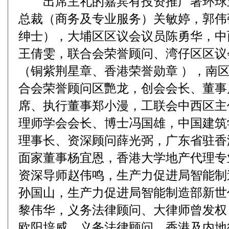
出席主礼的嘉宾有投资推广署环球
总裁（商务及专业服务）关敏婷，郭伟
绅士），大埔区区议会议员陈勇华，中
王倩雯，联合会荣誉顾问、湾仔区区议
（铜紫荆星章、香港荣誉勋章 ），南
合会荣誉顾问区艷龙，创会会长、董事
席、执行董事郑小漫，工联会中西区主
理师学会会长、博士冯国雄，中国建筑
理事长、资深顾问薛光弼，广东省驻香
面家董事杨宜恩，香港大学地产代理专
资深导师赵伟鸣，生产力促进局智能制
孙国山，生产力促进局智能制造部新世
黎伟华，义务法律顾问、大律师曾发权
欧阳培威，义务法律顾问、香港及内地