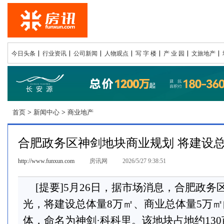
今日头条
行业资讯
公司新闻
人物观点
写 字 楼
产 业 园
文旅地产
首页
>
新闻中心
>
商业地产
合肥政务区神剑地块商业规划 将建设总
http://www.funxun.com
房讯网
2026/5/27 9:38:51
[提要]5月26日，据市场消息，合肥政
光，将建设总体量8万㎡、商业总体量5万
体，命名为神剑·科科里。该地块占地约13