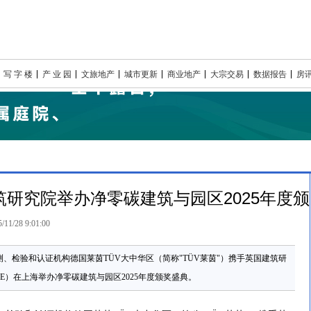
写 字 楼
产 业 园
文旅地产
城市更新
商业地产
大宗交易
数据报告
房
筑研究院举办净零碳建筑与园区2025年度颁
/11/28 9:01:00
检测、检验和认证机构德国莱茵TÜV大中华区（简称"TÜV莱茵"）携手英国建筑研
ishment，BRE）在上海举办净零碳建筑与园区2025年度颁奖盛典。