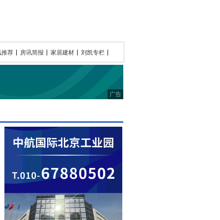
讯推荐
房讯简报
家居建材
刘凯专栏
广告