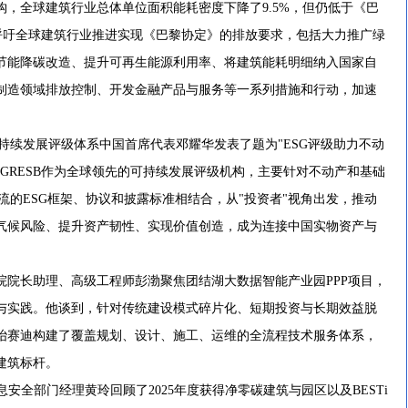
脱钩，全球建筑行业总体单位面积能耗密度下降了9.5%，但仍低于《巴
他呼吁全球建筑行业推进实现《巴黎协定》的排放要求，包括大力推广绿
节能降碳改造、提升可再生能源利用率、将建筑能耗明细纳入国家自
制造领域排放控制、开发金融产品与服务等一系列措施和行动，加速
持续发展评级体系中国首席代表邓耀华发表了题为"ESG评级助力不动
GRESB作为全球领先的可持续发展评级机构，主要针对不动产和基础
主流的ESG框架、协议和披露标准相结合，从"投资者"视角出发，推动
气候风险、提升资产韧性、实现价值创造，成为连接中国实物资产与
长助理、高级工程师彭渤聚焦团结湖大数据智能产业园PPP项目，
与实践。他谈到，针对传统建设模式碎片化、短期投资与长期效益脱
冶赛迪构建了覆盖规划、设计、施工、运维的全流程技术服务体系，
建筑标杆。
全部门经理黄玲回顾了2025年度获得净零碳建筑与园区以及BESTi