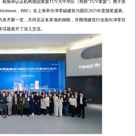
检验和认证机构德国莱茵TÜV大中华区（简称"TÜV莱茵"）携手英
h Establishment，BRE）在上海举办净零碳建筑与园区2025年度颁奖盛典。
代表齐聚一堂，共同见证各奖项的揭晓，并围绕建筑行业面向净零目
等话题展开了深入交流。