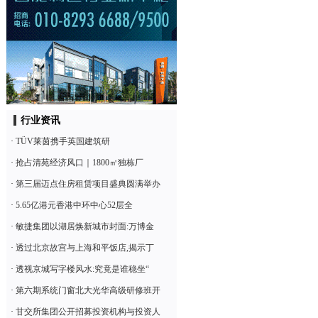
行业资讯
·
TÜV莱茵携手英国建筑研
·
抢占清苑经济风口｜1800㎡独栋厂
·
第三届迈点住房租赁项目盛典圆满举办
·
5.65亿港元香港中环中心52层全
·
敏捷集团以湖居焕新城市封面:万博金
·
透过北京故宫与上海和平饭店,揭示丁
·
透视京城写字楼风水:究竟是谁稳坐“
·
第六期系统门窗北大光华高级研修班开
·
甘交所集团公开招募投资机构与投资人