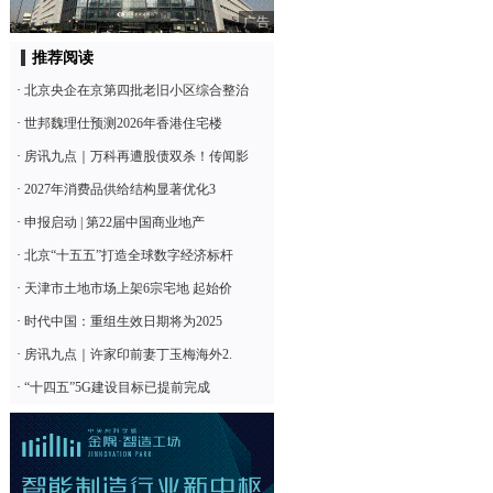
广告
推荐阅读
·
北京央企在京第四批老旧小区综合整治
·
世邦魏理仕预测2026年香港住宅楼
·
房讯九点｜万科再遭股债双杀！传闻影
·
2027年消费品供给结构显著优化3
·
申报启动 | 第22届中国商业地产
·
北京“十五五”打造全球数字经济标杆
·
天津市土地市场上架6宗宅地 起始价
·
时代中国：重组生效日期将为2025
·
房讯九点｜许家印前妻丁玉梅海外2.
·
“十四五”5G建设目标已提前完成