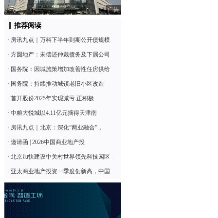
广告
推荐阅读
·
房讯九点｜万科下半年到期公开债规模
·
方圆地产：未偿还仲裁债务及下属公司
·
国务院：因城施策增加改善性住房供给
·
国务院：持续推动城镇老旧小区改造
·
首开股份2025年实现减亏 正积极
·
中粮大悦城以4.11亿元摘得天津南
·
房讯九点｜北京：深化“两业融合”，
·
邀请函 | 2026中国商业地产投
·
北京加快建设中关村世界领先科技园区
·
亚太商业地产投资一季度创新高，中国