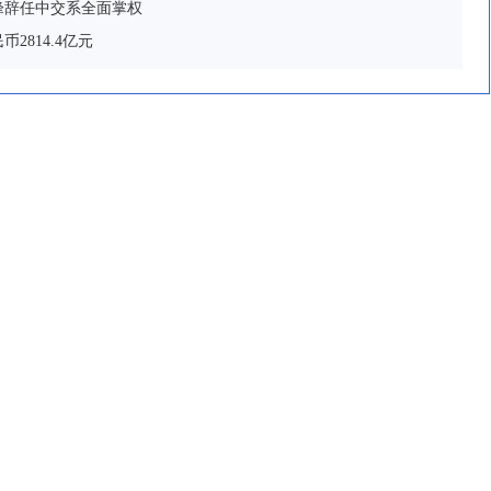
峰辞任中交系全面掌权
2814.4亿元