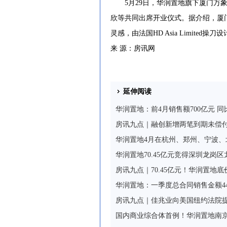
5月29日，华润置地旗下厦门万象
欣等共同出席开业仪式。据介绍，厦门
灵感，由法国HD Asia Limited
来 源：房讯网
延伸阅读
华润置地：前4月销售额700亿元 同比
房讯九点｜融创新增两笔到期未偿付借
华润置地4月在杭州、郑州、宁波、
华润置地70.45亿元竞得深圳龙岗
房讯九点｜70.45亿元！华润置地底
华润置地：一季度总合同销售金额44
房讯九点｜佳兆业向美国纽约法院
国内商业综合体首例！华润置地南京