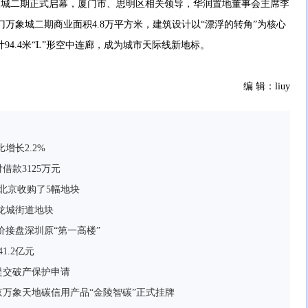
城二期正式启幕，厦门市、思明区相关领导，华润置地董事会主席李
万象城二期商业面积4.8万平方米，建筑设计以“漂浮的转角”为核心
操刀设计94.4米“L”形空中连廊，成为城市天际线新地标。
编 辑：liuy
增长2.2%
款3125万元
北京收购了5幅地块
区龙城街道地块
价接盘深圳原“第一高楼”
1.2亿元
提交破产保护申请
万象天地碳信用产品“金陵智碳”正式挂牌