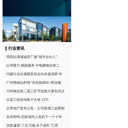
行业资讯
·
简阳以满城诚意广邀“城市合伙人”,
·
以球聚力 赋能服务 中电建物业第二
·
代建行业从规模竞技走向价值深耕 华
·
广州增城仙村镇“综合能源站+商业服
·
万科物业第二届工匠节技能大赛在武汉
·
乐居工程咨询客户大使 2470
·
正荣地产发布公告：公司新增三起限制
·
东岸和鸣:启新湖州人居的下一个十年
·
润棠瀛海“三生万物,伞下成长”三周