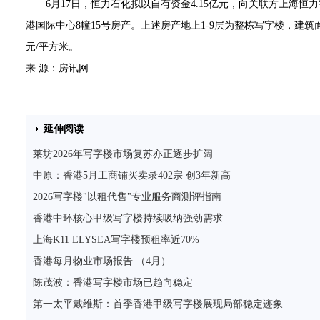
6月17日，恒力石化拟以自有资金4.15亿元，向关联方上海恒力
港国际中心8幢15号房产。上述房产地上1-9层为整栋写字楼，建筑面积
元/平方米。
来 源：房讯网
延伸阅读
莱坊2026年写字楼市场复苏亦正逐步扩阔
中原：香港5月工商铺买卖录402宗 创3年新高
2026写字楼"以租代售"专业服务商测评指南
香港中环核心甲级写字楼持续吸纳强劲需求
上海K11 ELYSEA写字楼预租率近70%
香港每月物业市场报告 （4月）
陈茂波：香港写字楼市场已趋向稳定
第一太平戴维斯：首季香港甲级写字楼展现局部稳定迹象