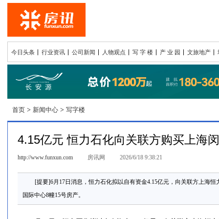
今日头条
行业资讯
公司新闻
人物观点
写 字 楼
产 业 园
文旅地产
首页
>
新闻中心
>
写字楼
4.15亿元 恒力石化向关联方购买上海
http://www.funxun.com
房讯网
2026/6/18 9:38:21
[提要]6月17日消息，恒力石化拟以自有资金4.15亿元，向关联方上海
国际中心8幢15号房产。