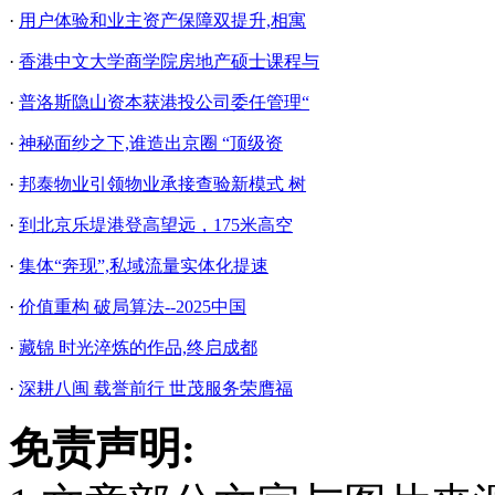
·
用户体验和业主资产保障双提升,相寓
·
香港中文大学商学院房地产硕士课程与
·
普洛斯隐山资本获港投公司委任管理“
·
神秘面纱之下,谁造出京圈 “顶级资
·
邦泰物业引领物业承接查验新模式 树
·
到北京乐堤港登高望远，175米高空
·
集体“奔现”,私域流量实体化提速
·
价值重构 破局算法--2025中国
·
藏锦 时光淬炼的作品,终启成都
·
深耕八闽 载誉前行 世茂服务荣膺福
免责声明: