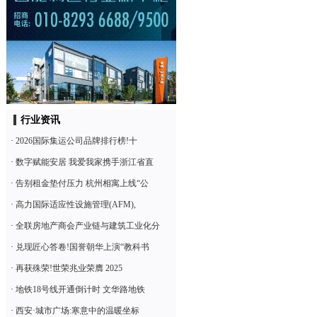
行业资讯
·
2026国际集运公司品牌排行榜!十
·
数字赋能安居 我爱我家携手浙江省直
·
告别租金垫付压力 杭州相寓上线“公
·
高力国际适应性设施管理(AFM),
·
全联房地产商会产业链与建筑工业化分
·
兑现匠心答卷!国誉朝华上演“教科书
·
再获殊荣!世荣兆业荣膺 2025
·
地铁18号线开通倒计时 文华路地铁
·
西安·城市广场:寒意中的温暖坐标