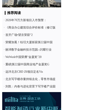
广告
推荐阅读
·
2026年70万方新项目入市预警：
·
《商业办公建筑综合评价标准（修订版
·
首开广场•望京荣获“2
·
荣耀加冕！钰珵大厦斩获第22届中国
·
丽泽数字金融科技示范园--闪耀行业
·
WeWork中国荣膺“金厦奖”20
·
重磅|第22届中国商业地产金厦奖G
·
远洋北京CBD Z6项目定名Vis
·
北京写字楼存量持续去化，零售市场提
·
刘凯：内卷与进化背景下写字楼产业园