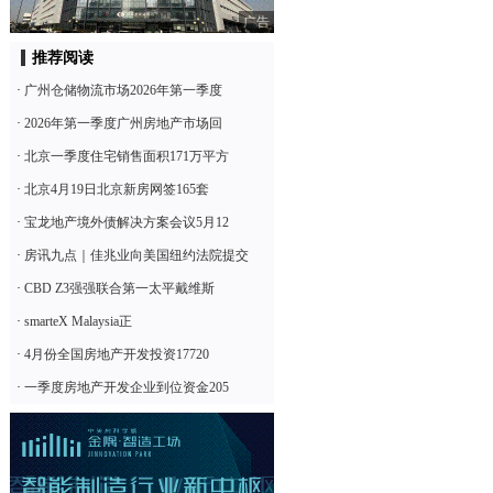
广告
推荐阅读
·
广州仓储物流市场2026年第一季度
·
2026年第一季度广州房地产市场回
·
北京一季度住宅销售面积171万平方
·
北京4月19日北京新房网签165套
·
宝龙地产境外债解决方案会议5月12
·
房讯九点｜佳兆业向美国纽约法院提交
·
CBD Z3强强联合第一太平戴维斯
·
smarteX Malaysia正
·
4月份全国房地产开发投资17720
·
一季度房地产开发企业到位资金205