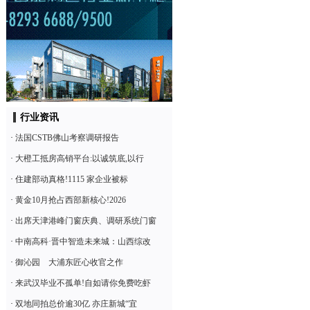
行业资讯
·
法国CSTB佛山考察调研报告
·
大橙工抵房高销平台:以诚筑底,以行
·
住建部动真格!1115 家企业被标
·
黄金10月抢占西部新核心!2026
·
出席天津港峰门窗庆典、调研系统门窗
·
中南高科·晋中智造未来城：山西综改
·
御沁园 大浦东匠心收官之作
·
来武汉毕业不孤单!自如请你免费吃虾
·
双地同拍总价逾30亿 亦庄新城“宜