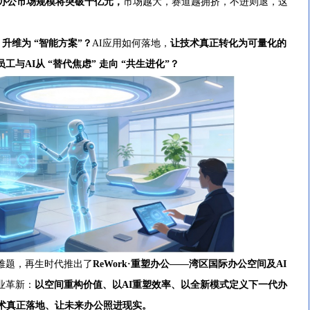
AI办公市场规模将突破千亿元，
市场越大，赛道越拥挤，不进则退，这
。
” 升维为 “智能方案”？
AI应用如何落地，
让技术真正转化为可量化的
员工与AI从 “替代焦虑” 走向 “共生进化”？
题，再生时代推出了
ReWork·重塑办公——湾区国际办公空间及AI
业革新：
以空间重构价值、以AI重塑效率、以全新模式定义下一代办
技术真正落地、让未来办公照进现实。