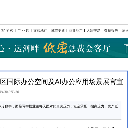
写 字 楼
产 业 园
文旅地产
城市更新
商业地产
大宗交易
数据报告
房
--湾区国际办公空间及AI办公应用场景展官宣
/4/30 8:53:36
的冰冷数字，而是写字楼业主每天面对的真实压力：租金承压、招商乏力、资产贬
。