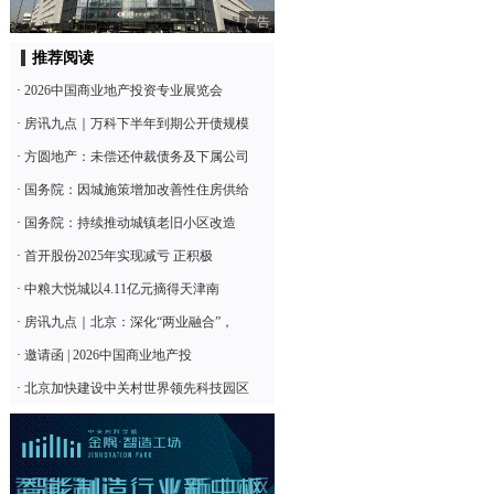
广告
推荐阅读
·
2026中国商业地产投资专业展览会
·
房讯九点｜万科下半年到期公开债规模
·
方圆地产：未偿还仲裁债务及下属公司
·
国务院：因城施策增加改善性住房供给
·
国务院：持续推动城镇老旧小区改造
·
首开股份2025年实现减亏 正积极
·
中粮大悦城以4.11亿元摘得天津南
·
房讯九点｜北京：深化“两业融合”，
·
邀请函 | 2026中国商业地产投
·
北京加快建设中关村世界领先科技园区