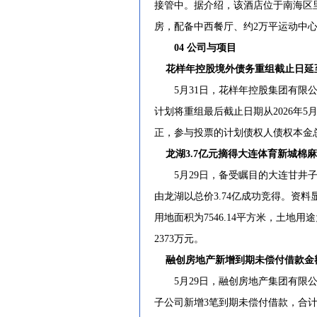
接管中。据介绍，该酒店位于南海区里水
房，配备中西餐厅、约2万平运动中
04 公司与项目
花样年控股境外债务重组截止日延至
5月31日，花样年控股集团有限公
计划将重组最后截止日期从2026年5月3
正，参与投票的计划债权人债权本金总值
龙湖3.7亿元摘得大连体育新城棉
5月29日，备受瞩目的大连甘井子区“棉
由龙湖以总价3.74亿成功竞得。资料
用地面积为7546.14平方米，土地用
2373万元。
融创房地产新增到期未偿付借款金额
5月29日，融创房地产集团有限公
子公司新增3笔到期未偿付借款，合计