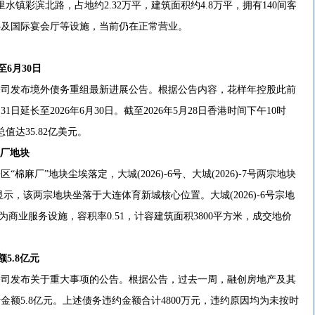
镇彩滨北路，占地约2.32万平，建筑面积约4.8万平，拥有140间客
心及国际宴会厅等设施，当前仍在正常营业。
6月30日
司发布境外债务重组最新进展公告。根据公告内容，花样年控股此前
1日延长至2026年6月30日。截至2026年5月28日香港时间下午10时
达35.82亿美元。
麻厂地块
麻厂”地块尘埃落定，大城(2026)-6号、大城(2026)-7号两宗地块
显示，该两宗地块坐落于大连体育新城核心位置。大城(2026)-6号宗地
途为商业服务设施，容积率0.51，计容建筑面积3800平方米，成交地价
5.8亿元
司发布关于重大事项的公告。根据公告，过去一周，融创房地产及其
金额5.8亿元。上述债务违约金额合计4800万元，违约原因均为未按时