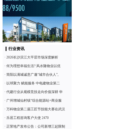
行业资讯
·
2026长沙滨江大平层市场深度解析
·
何为理想幸福生活? 风水隆物业以优
·
简阳以满城诚意广邀“城市合伙人”,
·
以球聚力 赋能服务 中电建物业第二
·
代建行业从规模竞技走向价值深耕 华
·
广州增城仙村镇“综合能源站+商业服
·
万科物业第二届工匠节技能大赛在武汉
·
乐居工程咨询客户大使 2470
·
正荣地产发布公告：公司新增三起限制