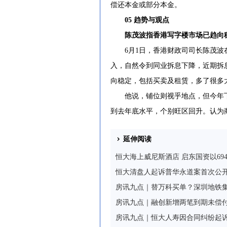
偿还本金或部分本金。
05 趋势与观点
陈茂波指香港写字楼市场已趋向
6月1日，香港财政司司长陈茂波在
入，自然令到同业拆息下降，近期拆
向稳定，包括买卖及租赁，多了很多
他说，铺位则视乎地点，但今年下调
到去年底水平，个别旺区回升。认为
延伸阅读
恒大海上威尼斯酒店 启东国资以69
恒大清盘人起诉普华永道案首次公开聆
房讯九点｜替万科买单？深圳地铁
房讯九点｜融创新增两笔到期未偿付借
房讯九点｜恒大人寿因合同纠纷起