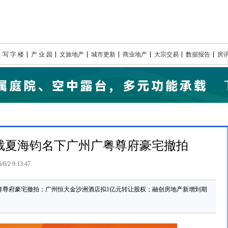
写 字 楼
产 业 园
文旅地产
城市更新
商业地产
大宗交易
数据报告
房
裁夏海钧名下广州广粤尊府豪宅撤拍
/6/2 9:13:47
广粤尊府豪宅撤拍；广州恒大金沙洲酒店拟1亿元转让股权；融创房地产新增到期