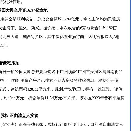
区域的利好作用。
大民企斥资16.94亿拿地
并全部顺利成交，总成交金额约16.94亿元，拿地主体均为民营房
企海荣、星火、新兴。据介绍，本次成交的6宗地块合计约182亩，
北北辰大道、城西等片区，其中保亿置业摘得曲江大明宫板块2宗地
5亿元。
府豪宅撤拍
日开拍的恒大原总裁夏海钧名下广州顶豪“广州市天河区清风南街11
已撤拍，目前阿里资产平台已搜索不到该房源的挂牌信息。根据公开资
，建筑面积428.32平方米，规划7室5厅6卫，拥有一线江景。评估
，约4944万元，折合单价11.54万元/平方米。该小区2023年曾有平层房
。
股权 正由清盘人接管
金沙洲）正在寻找买家，股权转让价格预计1亿，目前酒店由清盘人