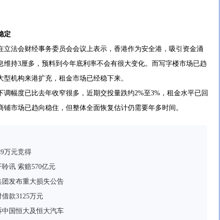
稳定
立法会财经事务委员会会议上表示，香港作为安全港，吸引资金涌
息维持3厘多，预料到今年底利率不会有很大变化。而写字楼市场已趋
大型机构来港扩充，租金市场已经稳下来。
幅度已比去年收窄很多，近期交投量跌约2%至3%，租金水平已回
商铺市场已趋向稳住，但整体全面恢复估计仍需要年多时间。
49万元竞得
讯 索赔570亿元
集团发布重大损失公告
款3125万元
诉中国恒大及恒大汽车