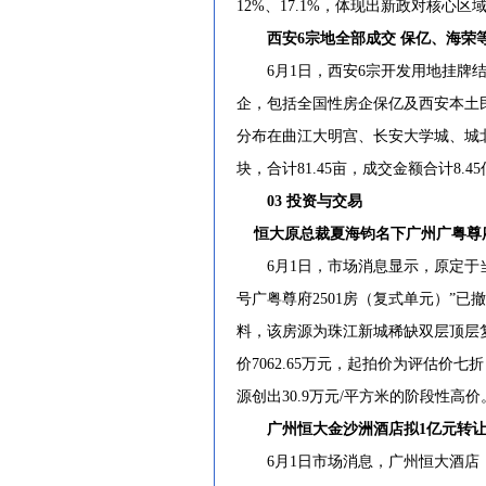
12%、17.1%，体现出新政对核心
西安6宗地全部成交 保亿、海荣等四
6月1日，西安6宗开发用地挂牌结束
企，包括全国性房企保亿及西安本土民
分布在曲江大明宫、长安大学城、城
块，合计81.45亩，成交金额合计8.4
03 投资与交易
恒大原总裁夏海钧名下广州广粤尊
6月1日，市场消息显示，原定于当
号广粤尊府2501房（复式单元）”
料，该房源为珠江新城稀缺双层顶层复式
价7062.65万元，起拍价为评估价七折
源创出30.9万元/平方米的阶段性高价
广州恒大金沙洲酒店拟1亿元转让
6月1日市场消息，广州恒大酒店（