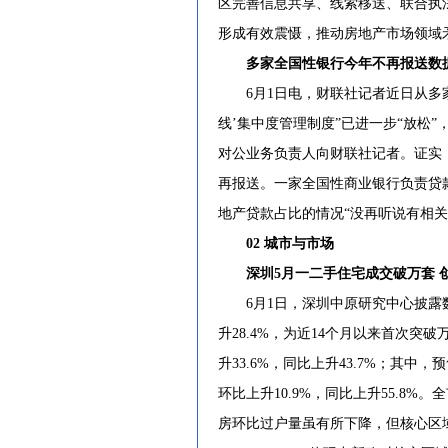
区完善信息共享、线索移送、联合执
形成有效震慑，推动房地产市场领域
多家全国性银行今年不再报送数
6月1日电，财联社记者近日从多家
线’集中度管理制度”已进一步“放松
对公业务负责人向财联社记者。证实
再报送。一家全国性商业银行负责贷
地产贷款占比的情况“没再听说有相关
02 城市与市场
深圳5月一二手住宅成交破万套 创
6月1日，深圳中原研究中心披露数据
升28.4%，为近14个月以来首次突
升33.6%，同比上升43.7%；其中，预
环比上升10.9%，同比上升55.8%。
房环比过户量虽有所下降，但核心区