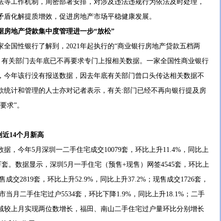
法等工作机制，周密部署安排，对涉及违法违规行为依法及时处理，
矛盾化解提质增效，促进房地产市场平稳健康发展。
据房地产贷款集中度管理进一步“放松”
全国性银行了解到，2021年起执行的“商业银行房地产贷款五档两
”，有关部门去年底已不再要求专门上报相关数据。一家全国性商业银行
，今年该行没有报送数据，因去年底有关部门曾口头传达相关数据不
款统计和管理的人士亦对记者表示，有关:部门已经不再向银行提及房
要求”。
近14个月新高
，今年5月深圳一二手住宅成交10079套，环比上升11.4%，同比上
破万套。数据显示，深圳5月一手住宅（预售+现售）网签4545套，环比上
售成交2819套，环比上升52.9%，同比上升37.2%；现售成交1726套，
全市当月二手住宅过户5534套，环比下降1.9%，同比上升18.1%；二手
域较上月实现两位数增长，福田、南山二手住宅过户量环比分别增长