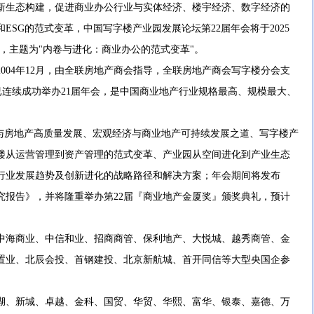
新生态构建，促进商业办公行业与实体经济、楼宇经济、数字经济的
ESG的范式变革，中国写字楼产业园发展论坛第22届年会将于2025
召开，主题为"内卷与进化：商业办公的范式变革"。
04年12月，由全联房地产商会指导，全联房地产商会写字楼分会支
已连续成功举办21届年会，是中国商业地产行业规格最高、规模最大、
与房地产高质量发展、宏观经济与商业地产可持续发展之道、写字楼产
楼从运营管理到资产管理的范式变革、产业园从空间进化到产业生态
行业发展趋势及创新进化的战略路径和解决方案；年会期间将发布
研究报告》，并将隆重举办第22届『商业地产金厦奖』颁奖典礼，预计
海商业、中信和业、招商商管、保利地产、大悦城、越秀商管、金
置业、北辰会投、首钢建投、北京新航城、首开同信等大型央国企参
、新城、卓越、金科、国贸、华贸、华熙、富华、银泰、嘉德、万