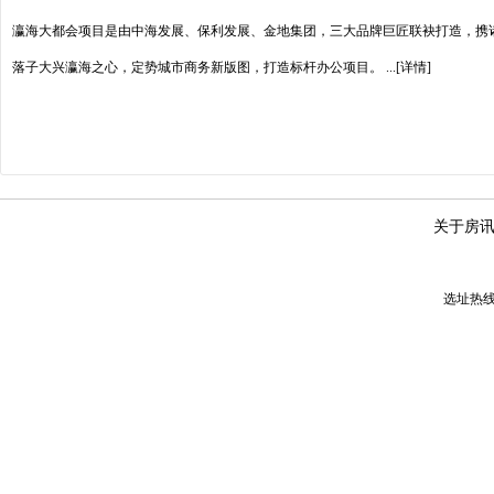
瀛海大都会项目是由中海发展、保利发展、金地集团，三大品牌巨匠联袂打造，携
落子大兴瀛海之心，定势城市商务新版图，打造标杆办公项目。
...[详情]
关于房
选址热线：