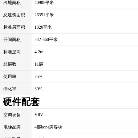
占地面积
40985平米
总建筑面积
26351平米
标准层面积
1320平米
开间面积
542-660平米
标准层高
4.2m
总层数
11层
使用率
75%
绿化率
30%
硬件配套
空调设备
VRV
电梯品牌
4部kone牌客梯