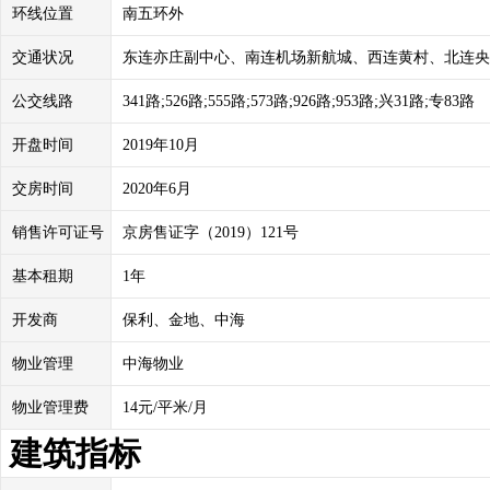
环线位置
南五环外
交通状况
东连亦庄副中心、南连机场新航城、西连黄村、北连央
公交线路
341路;526路;555路;573路;926路;953路;兴31路;专83路
开盘时间
2019年10月
交房时间
2020年6月
销售许可证号
京房售证字（2019）121号
基本租期
1年
开发商
保利、金地、中海
物业管理
中海物业
物业管理费
14元/平米/月
建筑指标