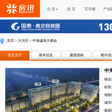
北 京
首 页
写字楼
产业
▼
首页
>
大兴区
> 中海瀛海大都会
楼盘首页
基本信息
建筑指标
硬件设
中
物业
租售
地铁
城市
最新