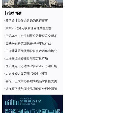
广告
推荐阅读
·
美的置业委任佘佐钧为执行董事
·
京东7.5亿港元收购油麻地学生宿舍
·
房讯九点｜合生创展公告接获联交所复
·
金隅兴发科技园获评2026年度产业
·
王府井处置无使用价值资产西单商场北
·
上海安垭全资接盘湛江万达广场
·
房讯九点｜万达商业转让湛江万达广场
·
大兴投资大厦荣膺 “2026中国商
·
喜报！正大中心再增两项品牌价值大奖
·
远洋写字楼与商业品牌价值分列全国第