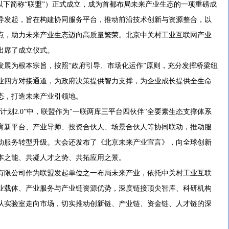
以下简称“联盟”）正式成立，成为首都布局未来产业生态的一项重磅成
导发起，旨在构建协同服务平台，推动前沿技术创新与资源整合，以
点，助力未来产业生态迈向高质量繁荣。北京中关村工业互联网产业
出席了成立仪式。
为根本宗旨，按照“政府引导、市场化运作”原则，充分发挥桥梁纽
业四方对接通道，为政府决策提供智力支撑，为企业成长提供全生命
态，打造未来产业引领地。
2.0”中，联盟作为"一联两库三平台四伙伴"全要素生态支撑体系
育新平台、产业导师、投资合伙人、场景合伙人等协同联动，推动服
动服务转型升级。大会还发布了《北京未来产业宣言》，向全球创新
本之能、共凝人才之势、共拓应用之景。
限公司作为联盟发起单位之一布局未来产业，依托中关村工业互联
业载体、产业服务与产业链资源优势，深度链接顶尖智库、科研机构
从实验室走向市场，切实推动创新链、产业链、资金链、人才链的深