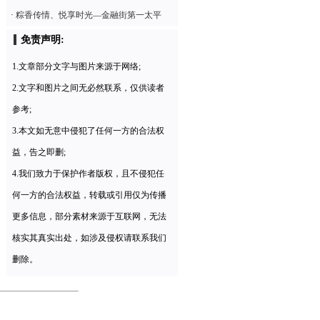
·
粽香传情、悦享时光—金融街第一太平
免责声明:
1.文章部分文字与图片来源于网络;
2.文字和图片之间无必然联系，仅供读者
参考;
3.本文如无意中侵犯了任何一方的合法权
益，告之即删;
4.我们致力于保护作者版权，且不侵犯任
何一方的合法权益，转载或引用仅为传播
更多信息，部分素材来源于互联网，无法
核实其真实出处，如涉及侵权请联系我们
删除。