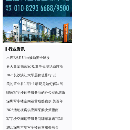
行业资讯
·
出席E格E-Ultra被动窗全球发
·
春天集团独家冠名,董事长现场助阵浙
·
2026长沙滨江大平层价值排行:以
·
美的置业君兰玥:主动现房如何解决居
·
哪家写字楼运营服务商的办公室配套服
·
深圳写字楼空间运营成熟案例:美百年
·
2026活动板房供应商采购决策指南
·
写字楼空间运营服务商哪家靠谱?深圳
·
2026深圳本地写字楼运营服务商合