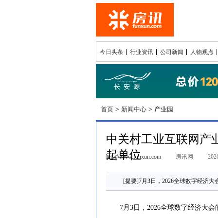
今日头条
行业资讯
公司新闻
人物观点
首页
>
新闻中心
>
产业园
中关村工业互联网产
起单位
http://www.funxun.com
房讯网
2026
[提要]7月3日，2026全球数字经
7月3日，2026全球数字经济大会