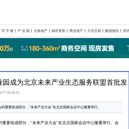
写 字 楼
产 业 园
文旅地产
城市更新
商业地产
大宗交易
数据报告
房
业园成为北京未来产业生态服务联盟首批发
/7/7 10:20:14
济大会的重要组成部分，“未来产业大会”在北京国家会议中心隆重举行。
的重要组成部分，“未来产业大会”在北京国家会议中心隆重举行。会