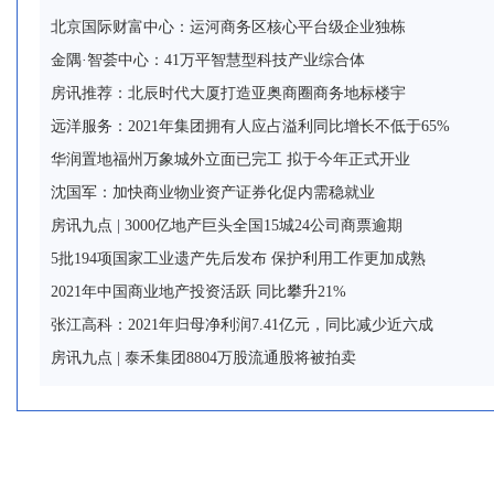
北京国际财富中心：运河商务区核心平台级企业独栋
金隅·智荟中心：41万平智慧型科技产业综合体
房讯推荐：北辰时代大厦打造亚奥商圈商务地标楼宇
远洋服务：2021年集团拥有人应占溢利同比增长不低于65%
华润置地福州万象城外立面已完工 拟于今年正式开业
沈国军：加快商业物业资产证券化促内需稳就业
房讯九点 | 3000亿地产巨头全国15城24公司商票逾期
5批194项国家工业遗产先后发布 保护利用工作更加成熟
2021年中国商业地产投资活跃 同比攀升21%
张江高科：2021年归母净利润7.41亿元，同比减少近六成
房讯九点 | 泰禾集团8804万股流通股将被拍卖