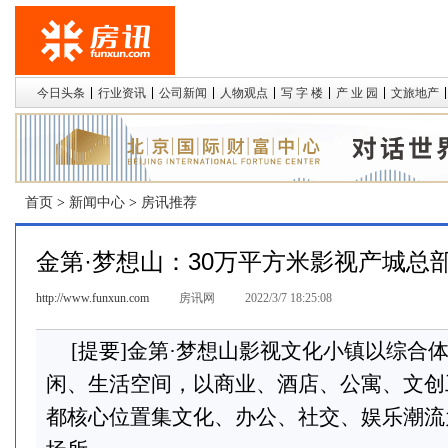
今日头条
行业资讯
公司新闻
人物观点
写 字 楼
产 业 园
文旅地产
首页
>
新闻中心
>
房讯推荐
金第·梦想山：30万平方米影视产城总
http://www.funxun.com
房讯网
2022/3/7 18:25:08
[提要]金第·梦想山影视文化小镇以综合
闲、生活空间，以商业、酒店、公寓、文创
都核心位置集文化、办公、社交、娱乐潮流