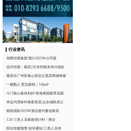
行业资讯
·
旭辉控股集团:预计2025年公司股
·
远洋控股：截至2月末到期未偿付借款
·
雅居乐广州富春山居近亿底层商铺将被
·
一载甄心 墅启新程｜VillaeP
·
斗门核心板块利好!珠海奥园丽景花园
·
单边代理标杆焕新美居,以全城联卖让
·
都喜国际2025年酒店签约量创新高
·
3.26 三类人员新政倒计时！陕企
·
阳光智建预警:别等通知!三类人员考