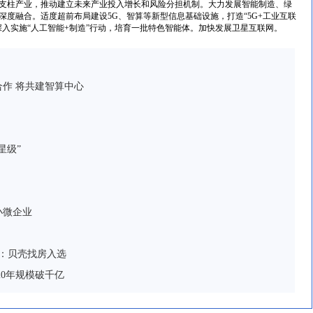
支柱产业，推动建立未来产业投入增长和风险分担机制。大力发展智能制造、绿
度融合。适度超前布局建设5G、智算等新型信息基础设施，打造“5G+工业互联
深入实施“人工智能+制造”行动，培育一批特色智能体。加快发展卫星互联网。
作 将共建智算中心
星级”
小微企业
强：贝壳找房入选
20年规模破千亿