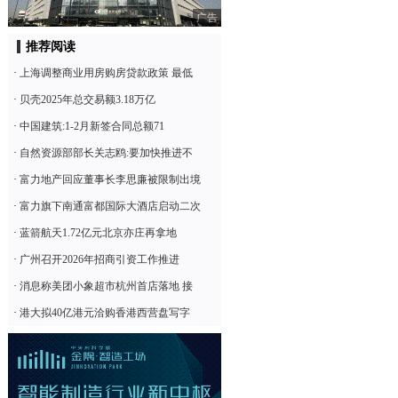
广告
推荐阅读
·
上海调整商业用房购房贷款政策 最低
·
贝壳2025年总交易额3.18万亿
·
中国建筑:1-2月新签合同总额71
·
自然资源部部长关志鸥:要加快推进不
·
富力地产回应董事长李思廉被限制出境
·
富力旗下南通富都国际大酒店启动二次
·
蓝箭航天1.72亿元北京亦庄再拿地
·
广州召开2026年招商引资工作推进
·
消息称美团小象超市杭州首店落地 接
·
港大拟40亿港元洽购香港西营盘写字