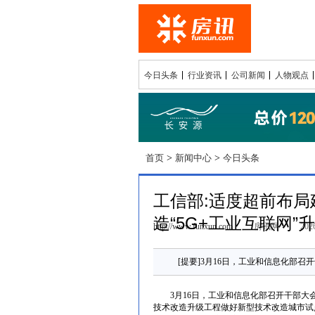
今日头条
行业资讯
公司新闻
人物观点
首页
>
新闻中心
>
今日头条
工信部:适度超前布局
造“5G+工业互联网”
http://www.funxun.com
房讯网
2026
[提要]3月16日，工业和信息化部
3月16日，工业和信息化部召开干部大会
技术改造升级工程做好新型技术改造城市试