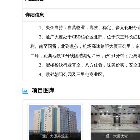
详细信息
1、央企自持；自营物业，高效、稳定、多元化服务
2、通广大厦处于CBD核心区北部，位于东三环长虹
利。南至国贸，北到燕莎，机场高速路距大厦三公里，东
二环，距离地铁10号线团结湖站71米，步行1分钟；距离地
3、配楼餐饮行业齐全，八方佳肴，味美价实，安全
4、紧邻朝阳公园及三里屯商业区。
项目图库
通广大厦外观图
通广大厦大堂