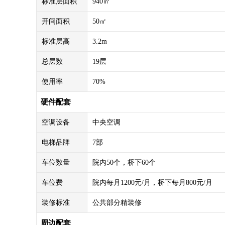
标准层面积
940㎡
开间面积
50㎡
标准层高
3.2m
总层数
19层
使用率
70%
硬件配套
空调设备
中央空调
电梯品牌
7部
车位数量
院内50个，桥下60个
车位费
院内每月1200元/月，桥下每月800元/月
装修标准
公共部分精装修
周边配套