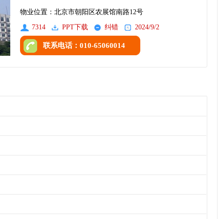
物业位置：北京市朝阳区农展馆南路12号
7314
PPT下载
纠错
2024/9/2
联系电话：010-65060014