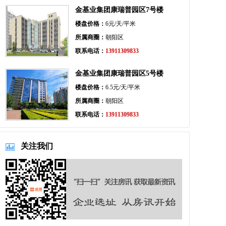
金基业集团康瑞普园区7号楼
楼盘价格：
6元/天/平米
所属商圈：
朝阳区
联系电话：
13911309833
金基业集团康瑞普园区5号楼
楼盘价格：
6.5元/天/平米
所属商圈：
朝阳区
联系电话：
13911309833
关注我们