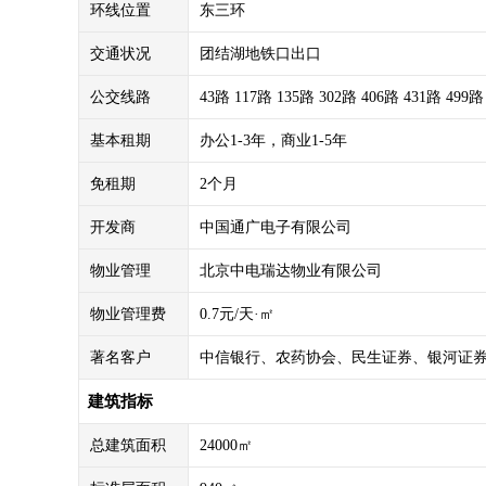
环线位置
东三环
交通状况
团结湖地铁口出口
公交线路
43路 117路 135路 302路 406路 431路 499
基本租期
办公1-3年，商业1-5年
免租期
2个月
开发商
中国通广电子有限公司
物业管理
北京中电瑞达物业有限公司
物业管理费
0.7元/天·㎡
著名客户
中信银行、农药协会、民生证券、银河证
建筑指标
总建筑面积
24000㎡