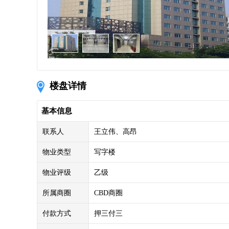
楼盘详情
基本信息
联系人
王立伟、高昂
物业类型
写字楼
物业评级
乙级
所属商圈
CBD商圈
付款方式
押三付三