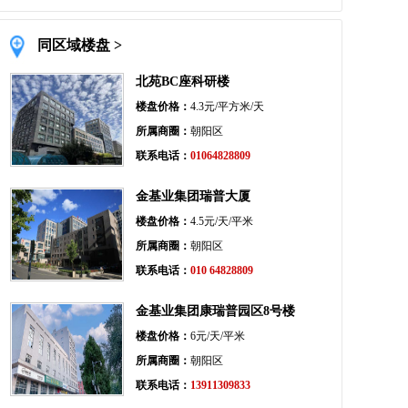
同区域楼盘 >
北苑BC座科研楼
楼盘价格：
4.3元/平方米/天
所属商圈：
朝阳区
联系电话：
01064828809
金基业集团瑞普大厦
楼盘价格：
4.5元/天/平米
所属商圈：
朝阳区
联系电话：
010 64828809
金基业集团康瑞普园区8号楼
楼盘价格：
6元/天/平米
所属商圈：
朝阳区
联系电话：
13911309833