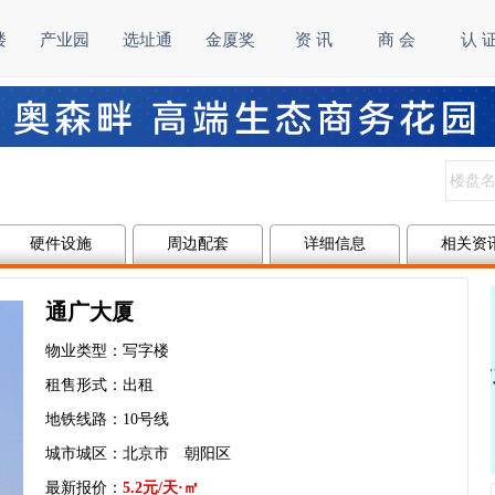
楼
产业园
选址通
金厦奖
资 讯
商 会
认 
硬件设施
周边配套
详细信息
相关资
通广大厦
物业类型：写字楼
租售形式：出租
地铁线路：10号线
城市城区：北京市 朝阳区
最新报价：
5.2元/天·㎡