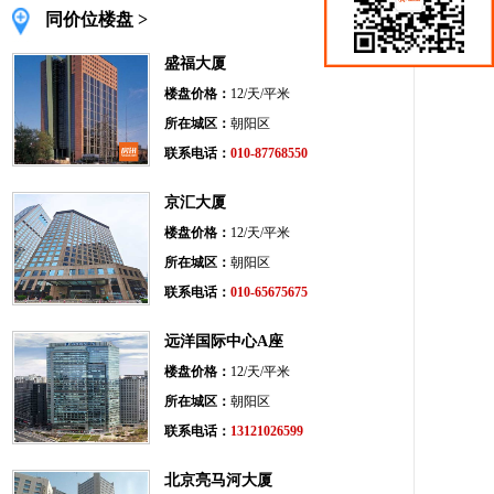
同价位楼盘 >
盛福大厦
楼盘价格：
12/天/平米
所在城区：
朝阳区
联系电话：
010-87768550
京汇大厦
楼盘价格：
12/天/平米
所在城区：
朝阳区
联系电话：
010-65675675
远洋国际中心A座
楼盘价格：
12/天/平米
所在城区：
朝阳区
联系电话：
13121026599
北京亮马河大厦