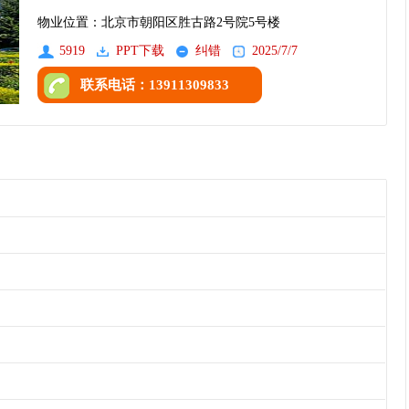
物业位置：北京市朝阳区胜古路2号院5号楼
5919
PPT下载
纠错
2025/7/7
联系电话：13911309833