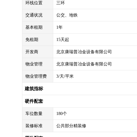
环线位置
三环
交通状况
公交、地铁
基本租期
1年
免租期
15天起
开发商
北京康瑞普冶金设备有限公司
物业管理
北京康瑞普冶金设备有限公司
物业管理费
3/天/平米
建筑指标
硬件配套
车位数量
180个
装修标准
公共部分精装修