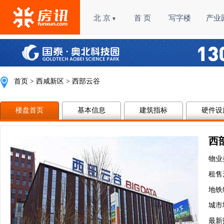
北 京
首 页
写字楼
产业
▼
首页
>
西咸新区
> 西部云谷
楼盘首页
基本信息
建筑指标
硬件设
西
物业
租售
地铁
城市
最新