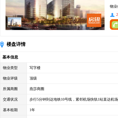
物业
2
楼盘详情
基本信息
物业类型
写字楼
物业评级
顶级
所属商圈
燕莎商圈
交通状况
步行5分钟到达地铁10号线，紧邻机场快轨1站直达机
基本租期
1年