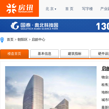
北 京
首 页
写字楼
产业
▼
首页
>
朝阳区
> 启皓中心
楼盘首页
基本信息
建筑指标
硬件设
启
物业
租售
地铁
城市
最新