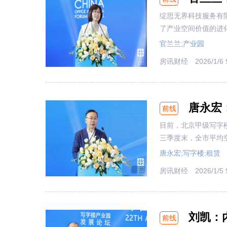
绽思无界科技服务有
了产业空间价值的进化
官兰兰;产业园
房讯财经 2026/1/6 9
唐永宏
前线
目前，北京甲级写字
三季度末，全市平均空置
唐永宏;写字楼;租赁
房讯财经 2026/1/5 9
刘凯：
前线