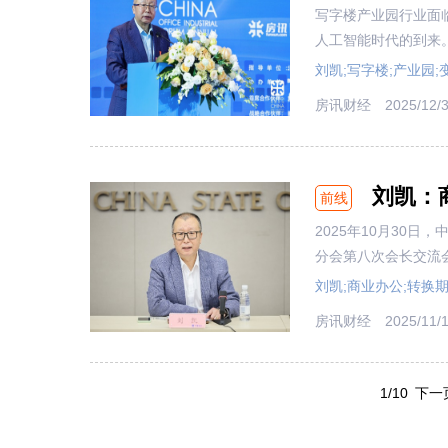
写字楼产业园行业面
人工智能时代的到来。
刘凯;写字楼;产业园;
房讯财经 2025/12/30
刘凯：
前线
2025年10月30
分会第八次会长交流会
刘凯;商业办公;转换
房讯财经 2025/11/12
1/10
下一