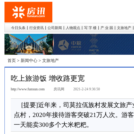
今日头条
行业资讯
公司新闻
人物观点
写 字 楼
产 业 园
文旅地产
首页
>
新闻中心
>
文旅地产
吃上旅游饭 增收路更宽
http://www.funxun.com
房讯网
2021-2-24 9:36:50
[提要]近年来，司莫拉佤族村发展文旅
点村，2020年接待游客突破21万人次。
一天能卖300多个大米粑粑。