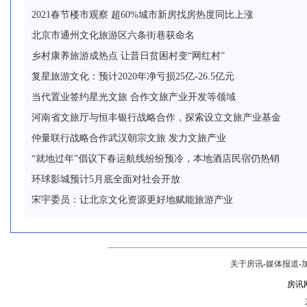
2021春节楼市观察 超60%城市新房找房热度同比上涨
北京市通州文化旅游区六条街巷获命名
乡村康养旅游成热点 让昔日贫困村变“网红村”
复星旅游文化：预计2020年净亏损25亿-26.5亿元
当代置业签约星光文旅 合作文旅产业开发等领域
河南省文旅厅与恒丰银行战略合作，探索设立文旅产业基金
仲量联行战略合作武汉朝宗文旅 发力文旅产业
“就地过年”倡议下春运航线纷纷预冷，本地酒店民宿仍热销
环球影城预计5月底全面对社会开放
宋宇委员：让北京文化资源更好地赋能旅游产业
关于房讯
-
媒体报道
-
房讯网