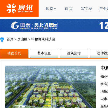
北 京
首 页
写字楼
产业
▼
首页
>
房山区
> 中粮健康科技园
楼盘首页
基本信息
建筑指标
硬件设
中
物业
租售
地铁
城市
最新