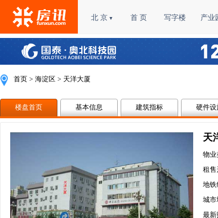
北 京
首 页
写字楼
产业
▼
首页
>
海淀区
> 天洋大厦
楼盘首页
基本信息
建筑指标
硬件设
天
物业
租售
地铁
城市
最新