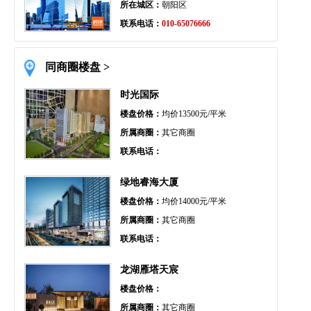
所在城区：
朝阳区
联系电话：
010-65076666
同商圈楼盘 >
时光国际
楼盘价格：
均价13500元/平米
所属商圈：
其它商圈
联系电话：
绿地睿海大厦
楼盘价格：
均价14000元/平米
所属商圈：
其它商圈
联系电话：
龙湖雁塔天宸
楼盘价格：
所属商圈：
其它商圈