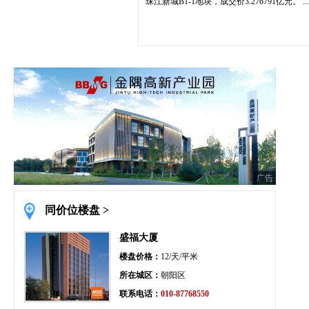
珠江新城B1-1地块，成交价3.276791亿元。
.
广告
同价位楼盘 >
盛福大厦
楼盘价格：
12/天/平米
所在城区：
朝阳区
联系电话：
010-87768550