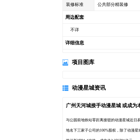
装修标准
公共部分精装修
周边配套
不详
详细信息
项目图库
动漫星城资讯
广州天河城接手动漫星城 或成为
与公园前地铁站零距离接驳的动漫星城近日
地名下三家子公司的100%股权，除了动漫星