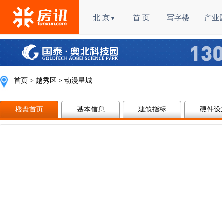
关于房
北 京
首 页
写字楼
产业
▼
选址热线：
首页
>
越秀区
> 动漫星城
楼盘首页
基本信息
建筑指标
硬件设