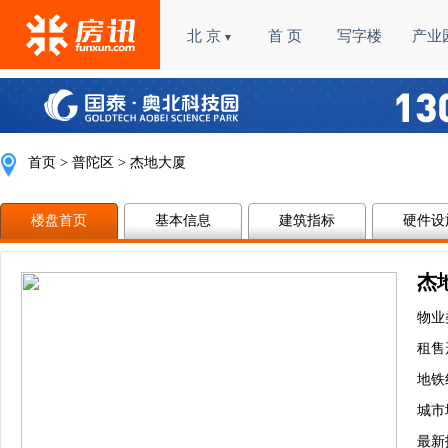
北 京
首 页
写字楼
产业
▼
首页
>
普陀区
> 杰地大厦
楼盘首页
基本信息
建筑指标
硬件设
杰
物业
租售
地铁
城市
最新