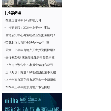
广告
推荐阅读
·
存量房贷利率下行影响几何
·
中指研究院：2024年上半年住宅法
·
金地启汇中心再迎明星企业批量签约！
·
荣膺北京大兴区全球合作伙伴 | 第
·
天津：上半年房地产开发投资同比增长
·
央行截至6月末保障性住房再贷款余额
·
上市房企预告中70家报业绩超六成亏
·
房讯九点｜突发！绿地控股副董事长被
·
上半年南京写字楼市场迎来一个新增供
·
2024年上半年南京房地产市场回顾