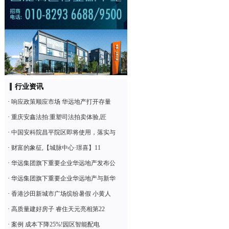
行业资讯
·
响应政策顺应市场 华远地产打开存量
·
重庆安鑫法拍:重塑司法拍卖体验,匠
·
中国安科院昌平院区即将使用，落实与
·
财富的象征,【城脉中心·璟喜】11
·
华远集团旗下重要企业华远地产发布公
·
华远集团旗下重要企业华远地产与新华
·
香港沙田新城市广场缤纷暑假 小黄人
·
高质量建好房子 睿住天元亮相第22
·
案例 成本下降25%!园区智能配电