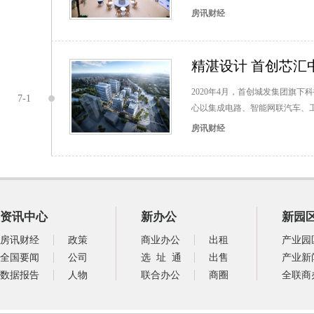
房讯财经
精湛设计 首创芯汇
2020年4月，首创城发集团旗
7-1
心以集成电路、智能网联汽车、
房讯财经
资讯中心
新办公
新园
房讯财经
政策
商业办公
出租
产业园
全国要闻
公司
选 址 通
出售
产业新
数据报告
人物
联合办公
商圈
全联商