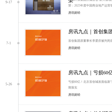
荣
9-17
荣：2025年度中国商业地产运
房讯财经
房讯九点｜首创集
首创集团原董事长李爱庆被判死缓
7-1
房讯财经
房讯九点｜亏损60
亏损60亿！北京首创城发面临新
5-26
期落实
房讯财经