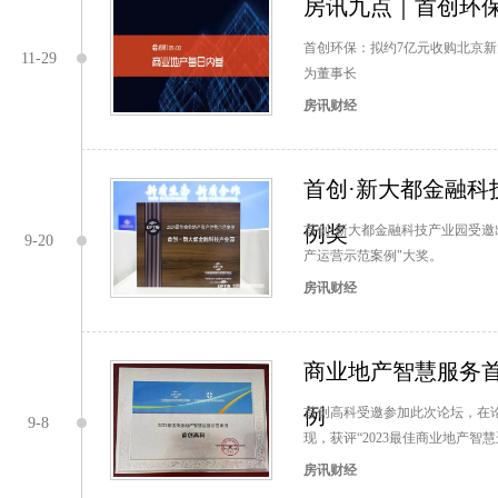
房讯九点｜首创环保
首创环保：​拟约7亿元收购北京新
11-29
为董事长
房讯财经
首创·新大都金融科
例奖
首创·新大都金融科技产业园受邀
9-20
产运营示范案例"大奖。
房讯财经
商业地产智慧服务
例
首创高科受邀参加此次论坛，在论
9-8
现，获评“2023最佳商业地产智
房讯财经