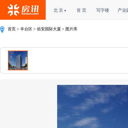
北 京
首 页
写字楼
产业
▼
首页
>
丰台区
>
佑安国际大厦
> 图片库