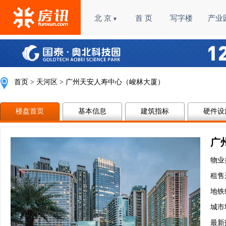
北 京
首 页
写字楼
产业
▼
首页
>
天河区
> 广州天安人寿中心（峻林大厦）
楼盘首页
基本信息
建筑指标
硬件设
广
物业
租售
地铁
城市
最新