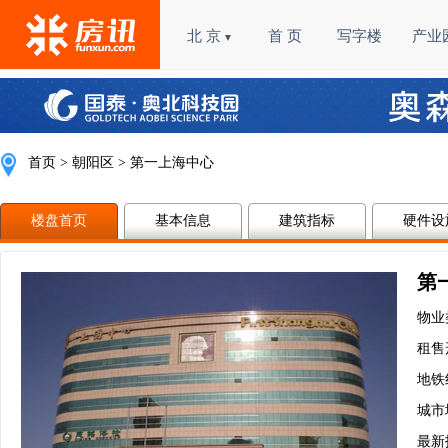
北 京
首 页
写字楼
产业
▼
首页
>
朝阳区
> 第一上海中心
楼盘首页
基本信息
建筑指标
硬件设
第
物业
租售
地铁
城市
最新