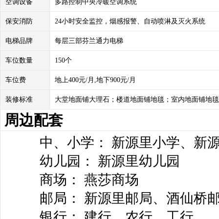
空调设备
多路控制中央冷暖空调系统
保安消防
24小时安全监控，烟感报警、自动喷淋及灭火系统
电梯品牌
每层三部芬兰通力电梯
车位数量
150个
车位费
地上400元/月,地下900元/月
装修标准
大堂地面铺大理石；楼道地面铺地毯；室内地面铺地毯
周边配套
中、小学： 新源里小学、新源
幼儿园： 新源里幼儿园
商场： 燕莎商场
邮局： 新源里邮局、酒仙桥
银行： 建行、农行、工行