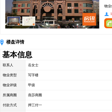
物业
1
楼盘详情
基本信息
联系人
岳女士
物业类型
写字楼
物业评级
甲级
所属商圈
燕莎商圈
付款方式
押三付一